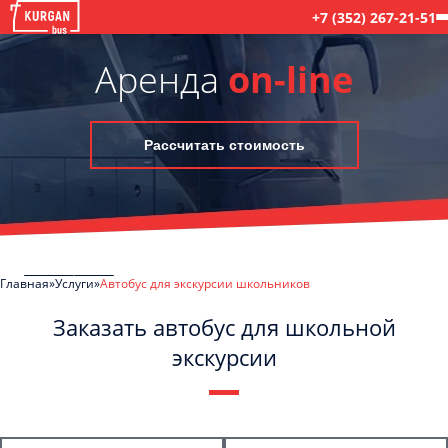
+7 (352) 267-21-51
Аренда
on-line
Рассчитать стоимость
Главная
Услуги
Автобус для экскурсии школьников
Заказать автобус для школьной
экскурсии
C
Политикой конфиденциальности
ознакомлен(а), даю согласие на
обработку моих Персональных данных