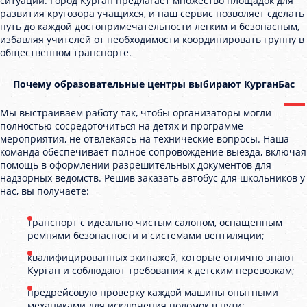
ситуации. Город Курган предлагает множество площадок для
развития кругозора учащихся, и наш сервис позволяет сделать
путь до каждой достопримечательности легким и безопасным,
избавляя учителей от необходимости координировать группу в
общественном транспорте.
Почему образовательные центры выбирают КурганБас
Мы выстраиваем работу так, чтобы организаторы могли
полностью сосредоточиться на детях и программе
мероприятия, не отвлекаясь на технические вопросы. Наша
команда обеспечивает полное сопровождение выезда, включая
помощь в оформлении разрешительных документов для
надзорных ведомств. Решив заказать автобус для школьников у
нас, вы получаете:
транспорт с идеально чистым салоном, оснащенным
ремнями безопасности и системами вентиляции;
квалифицированных экипажей, которые отлично знают
Курган и соблюдают требования к детским перевозкам;
предрейсовую проверку каждой машины опытными
механиками для исключения поломок в пути;