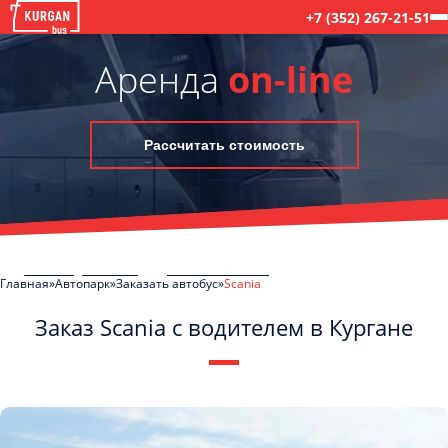
+7 (352) 267-21-51
Аренда
on-line
Рассчитать стоимость
Главная
Автопарк
Заказать автобус
Scania
Заказ Scania с водителем в Кургане
C
Политикой конфиденциальности
ознакомлен(а), даю согласие на
обработку моих Персональных данных