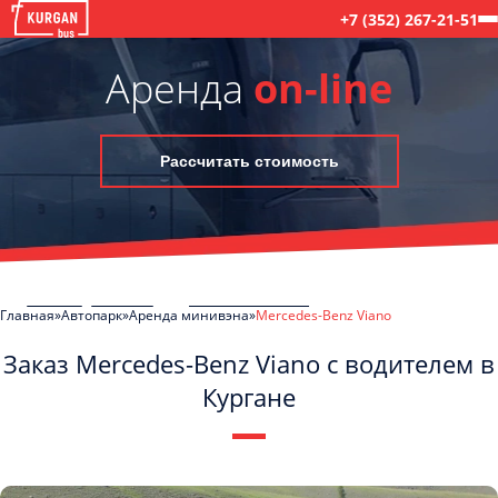
+7 (352) 267-21-51
Аренда
on-line
Рассчитать стоимость
Главная
Автопарк
Аренда минивэна
Mercedes-Benz Viano
Заказ Mercedes-Benz Viano с водителем в
Кургане
C
Политикой конфиденциальности
ознакомлен(а), даю согласие на
обработку моих Персональных данных