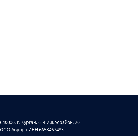
640000, г. Курган, 6-й микрорайон, 20
ООО Аврора ИНН 6658467483
Лицензия № АК-66-000257 от 19.04.2019