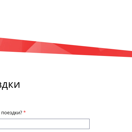
здки
я поездки?