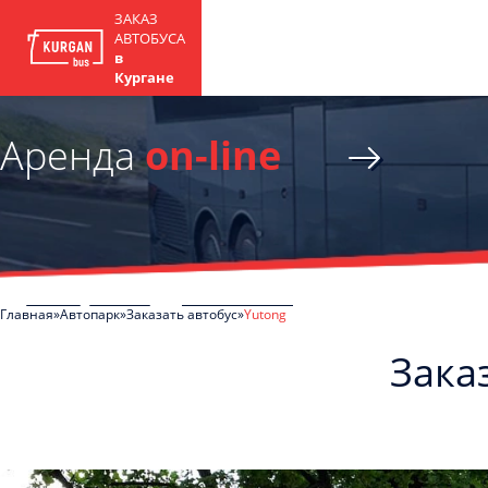
ЗАКАЗ
АВТОБУСА
в
Кургане
Аренда
on-line
Главная
Автопарк
Заказать автобус
Yutong
Зака