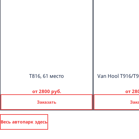
T816, 61 место
Van Hool T916/T9
от
2800 руб.
от
28
Заказать
Зак
Весь автопарк здесь