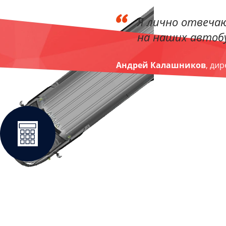
Я лично отвечаю
на наших автобу
Андрей Калашников
, ди