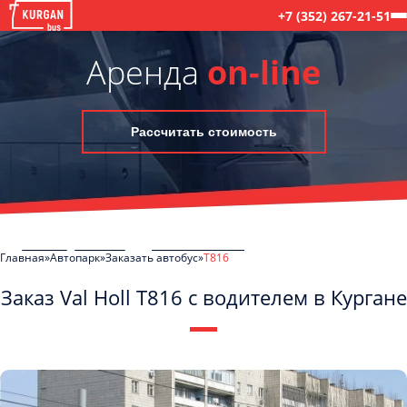
+7 (352) 267-21-51
Аренда
on-line
Рассчитать стоимость
Главная
Автопарк
Заказать автобус
T816
Заказ Val Holl T816 с водителем в Кургане
C
Политикой конфиденциальности
ознакомлен(а), даю согласие на
обработку моих Персональных данных