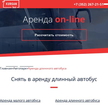
+7 (352) 267-21-51
Аренда
on-line
Рассчитать стоимость
Главная
Автопарк
Аренда длинного автобуса
Снять в аренду длинный автобус
C
Политикой конфиденциальности
ознакомлен(а), даю согласие на
обработку моих Персональных данных
Аренда малого автобуса
Аренда длинного автобуса