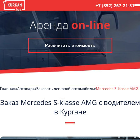
+7 (352) 267-21-51
Аренда
on-line
Рассчитать стоимость
Главная
Автопарк
Заказать легковой автомобиль
Mercedes S-klasse AMG
Заказ Mercedes S-klasse AMG с водителем
в Кургане
C
Политикой конфиденциальности
ознакомлен(а), даю согласие на
обработку моих Персональных данных