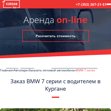
+7 (352) 267-21-51
Аренда
on-line
Рассчитать стоимость
Главная
Автопарк
Заказать легковой автомобиль
BMW 7 series
Заказ BMW 7 серии с водителем в
Кургане
C
Политикой конфиденциальности
ознакомлен(а), даю согласие на
обработку моих Персональных данных